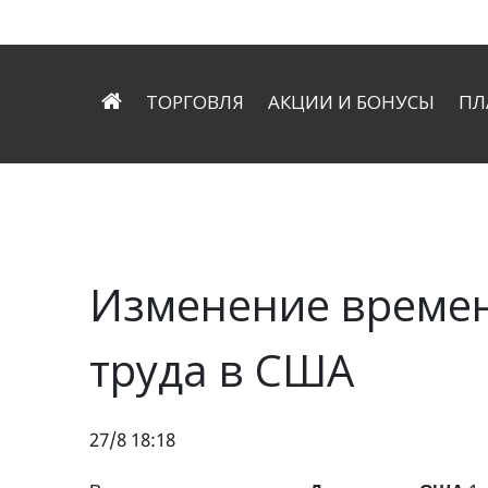
ТОРГОВЛЯ
АКЦИИ И БОНУСЫ
ПЛ
Технология ECN
Копируй профессионало
Д
Tорговые условия
Forex.ee помогает зара
В
Торговая платформа
Инструменты трейдера
Изменение времен
труда в США
27/8 18:18