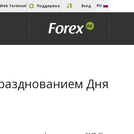
RU
Web Terminal
Поддержка
Вход
EN
RU
ь
 FAQ
ы
празднованием Дня